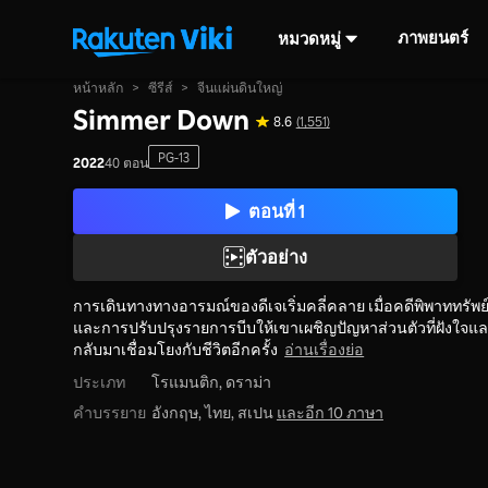
ภาพยนตร์
หมวดหมู่
หน้าหลัก
>
ซีรีส์
>
จีนแผ่นดินใหญ่
Simmer Down
8.6
(1,551)
PG-13
2022
40 ตอน
ตอนที่ 1
ตัวอย่าง
การเดินทางทางอารมณ์ของดีเจเริ่มคลี่คลาย เมื่อคดีพิพาททรัพย
และการปรับปรุงรายการบีบให้เขาเผชิญปัญหาส่วนตัวที่ฝังใจแ
กลับมาเชื่อมโยงกับชีวิตอีกครั้ง
อ่านเรื่องย่อ
ประเภท
โรแมนติก,
ดราม่า
คำบรรยาย
อังกฤษ, ไทย, สเปน
และอีก 10 ภาษา