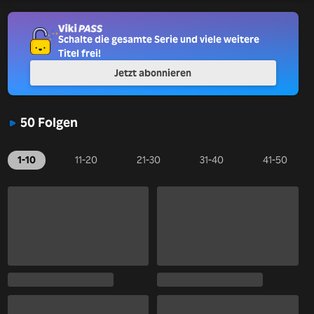
Schalte die gesamte Serie und viele weitere
Titel frei!
Jetzt abonnieren
50 Folgen
1-10
11-20
21-30
31-40
41-50