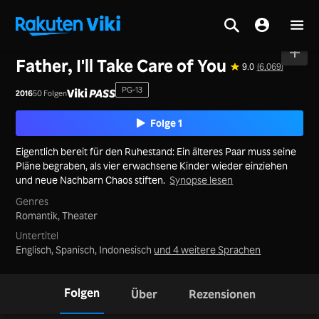
Startseite
>
Serie
>
Korea
Father, I'll Take Care of You
9.0
(6,069)
PG-13
2016
50 Folgen
Folge 1
Eigentlich bereit für den Ruhestand: Ein älteres Paar muss seine
Pläne begraben, als vier erwachsene Kinder wieder einziehen
und neue Nachbarn Chaos stiften.
Synopse lesen
Genres
Romantik,
Theater
Untertitel
Englisch, Spanisch, Indonesisch
und 4 weitere Sprachen
Folgen
Über
Rezensionen