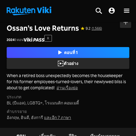
หน้าหลัก
>
ซีรีส์
>
ญี่ปุ่น
Ossan’s Love Returns
9.2
(1,566)
R
2024
9 ตอน
ตอนที่ 1
ตัวอย่าง
When a retired boss unexpectedly becomes the housekeeper
for his former employees-turned-lovers, their newlywed bliss is
about to get complicated!
อ่านเรื่องย่อ
ประเภท
BL (บีแอล),
LGBTQ+,
โรแมนติก คอมเมดี้
คำบรรยาย
อังกฤษ, ฮินดี, ฮังการี
และอีก 7 ภาษา
ตอน