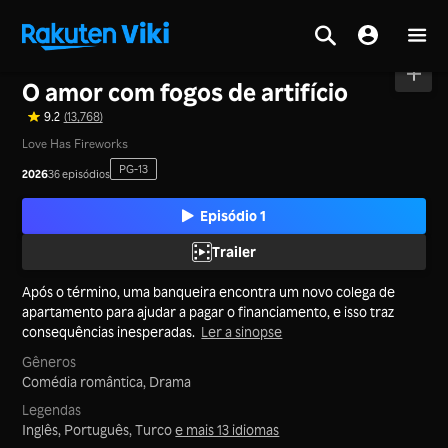
Tela inicial
>
Séries
>
China Continental
O amor com fogos de artifício
9.2
(13,768)
Love Has Fireworks
PG-13
2026
36 episódios
Episódio 1
Trailer
Após o término, uma banqueira encontra um novo colega de
apartamento para ajudar a pagar o financiamento, e isso traz
consequências inesperadas.
Ler a sinopse
Gêneros
Comédia romântica,
Drama
Legendas
Inglês, Português, Turco
e mais 13 idiomas