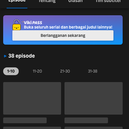
Tentang
Ulasan
Tim subtitel
Buka seluruh serial dan berbagai judul lainnya!
Berlangganan sekarang
38 episode
1-10
11-20
21-30
31-38