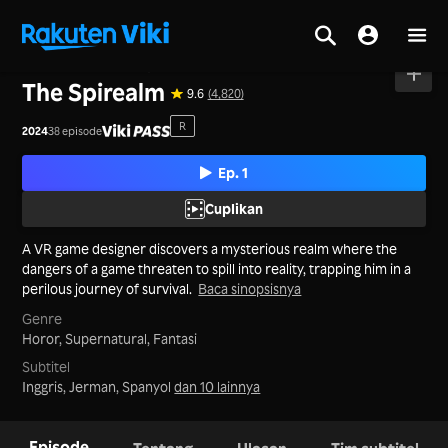
Beranda
>
Seri
>
Tiongkok Daratan
The Spirealm
9.6
(4,820)
R
2024
38 episode
Ep. 1
Cuplikan
A VR game designer discovers a mysterious realm where the
dangers of a game threaten to spill into reality, trapping him in a
perilous journey of survival.
Baca sinopsisnya
Genre
Horor,
Supernatural,
Fantasi
Subtitel
Inggris, Jerman, Spanyol
dan 10 lainnya
Episode