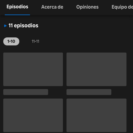
Episodios
Acerca de
Opiniones
Equipo de
11 episodios
1-10
11-11