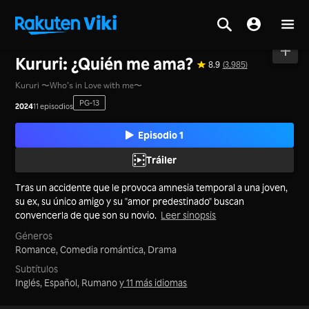
Inicio
>
Series
>
Japón
Kururi: ¿Quién me ama?
8.9
(3,985)
Kururi 〜Who’s in Love with me〜
PG-13
2024
11 episodios
Episodio 1
Tráiler
Tras un accidente que le provoca amnesia temporal a una joven,
su ex, su único amigo y su "amor predestinado" buscan
convencerla de que son su novio.
Leer sinopsis
Géneros
Romance,
Comedia romántica,
Drama
Subtítulos
Inglés, Español, Rumano
y 11 más idiomas