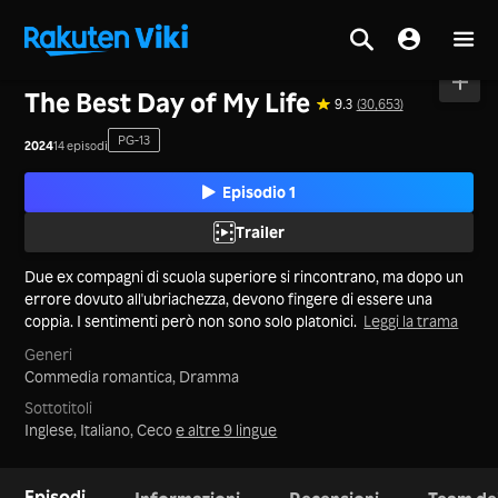
Casa
>
Serie
>
La Cina Continentale
The Best Day of My Life
9.3
(30,653)
PG-13
2024
14 episodi
Episodio 1
Trailer
Due ex compagni di scuola superiore si rincontrano, ma dopo un
errore dovuto all'ubriachezza, devono fingere di essere una
coppia. I sentimenti però non sono solo platonici.
Leggi la trama
Generi
Commedia romantica,
Dramma
Sottotitoli
Inglese, Italiano, Ceco
e altre 9 lingue
Episodi