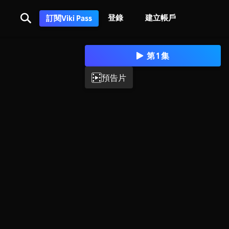
登錄
建立帳戶
訂閱Viki Pass
第 1 集
預告片