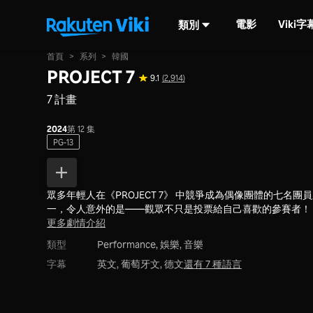
電影
Viki
類別
首頁
>
系列
>
韓國
PROJECT 7
9.1
(2,914)
7 計畫
2024
第 12 集
PG-13
眾多年輕人在《PROJECT 7》 中競爭成為偶像團體的七名團
一，令人意外的是——觀眾不只是投票給自己喜歡的參賽者！
更多劇情介紹
類型
Performance,
娛樂,
音樂
字幕
英文, 葡萄牙文, 德文
還有 7 種語言