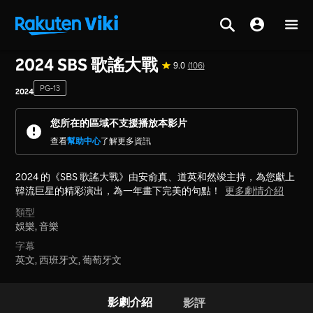
首頁
>
系列
>
韓國
2024 SBS 歌謠大戰
9.0
(106)
PG-13
2024
您所在的區域不支援播放本影片
查看
幫助中心
了解更多資訊
2024 的《SBS 歌謠大戰》由安俞真、道英和然竣主持，為您獻上
韓流巨星的精彩演出，為一年畫下完美的句點！
更多劇情介紹
類型
娛樂,
音樂
字幕
英文, 西班牙文, 葡萄牙文
影劇介紹
影評