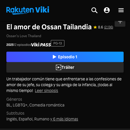
Inicio
>
Series
>
Tailandia
El amor de Ossan Tailandia
8.6
(2,136)
Ossan’s Love Thailand
PG-13
2025
12 episodios
Episodio 1
Tráiler
Un trabajador común tiene que enfrentarse a las confesiones de
amor de su jefe, su colega y su amiga de la infancia, ¡todas al
mismo tiempo!
Leer sinopsis
Géneros
BL,
LGBTQ+,
Comedia romántica
Subtítulos
Inglés, Español, Rumano
y 6 más idiomas