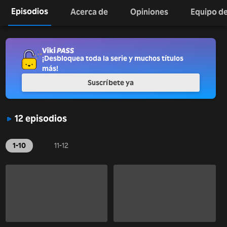
Episodios
Acerca de
Opiniones
Equipo de
¡Desbloquea toda la serie y muchos títulos
más!
Suscríbete ya
12 episodios
1-10
11-12