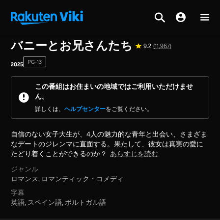
ホーム
>
シリーズ
>
韓国
バニーとお兄さんたち
9.2
(11,967)
PG-13
2025
この番組はお住まいの地域ではご利用いただけませ
ん。
詳しくは、
ヘルプセンター
をご覧ください。
自信のない女子大生が、4人の魅力的な青年と出会い、さまざま
なデートのジレンマに直面する。果たして、彼女は真実の愛に
たどり着くことができるのか？
あらすじを読む
ジャンル
ロマンス,
ロマンティック・コメディ
字幕
英語, スペイン語, ポルトガル語