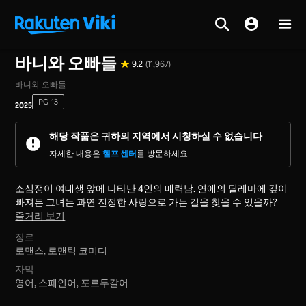
홈
>
시리즈
>
대한민국
바니와 오빠들
9.2
(11,967)
바니와 오빠들
PG-13
2025
해당 작품은 귀하의 지역에서 시청하실 수 없습니다
자세한 내용은
헬프 센터
를 방문하세요
소심쟁이 여대생 앞에 나타난 4인의 매력남. 연애의 딜레마에 깊이
빠져든 그녀는 과연 진정한 사랑으로 가는 길을 찾을 수 있을까?
줄거리 보기
장르
로맨스,
로맨틱 코미디
자막
영어, 스페인어, 포르투갈어