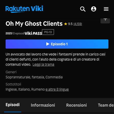
Casa
>
Serie
>
Corea
Oh My Ghost Clients
9.5
(4,159)
PG-13
2025
10 episodi
Episodio 1
Un avvocato del lavoro che vede i fantasmi prende in carico casi
di clienti defunti, con l’aiuto della cognata e di un creatore di
contenuti video.
Leggi la trama
Generi
Soprannaturale,
fantasia,
Commedia
Sottotitoli
Inglese, Italiano, Rumeno
e altre 8 lingue
Episodi
Informazioni
Recensioni
Team dei