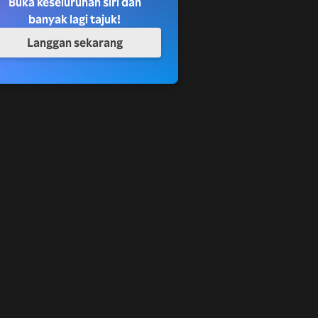
Buka keseluruhan siri dan
banyak lagi tajuk!
Langgan sekarang