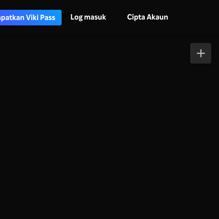
Log masuk
Cipta Akaun
patkan Viki Pass