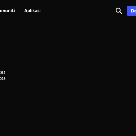
omuniti
Aplikasi
Da
kes
pta