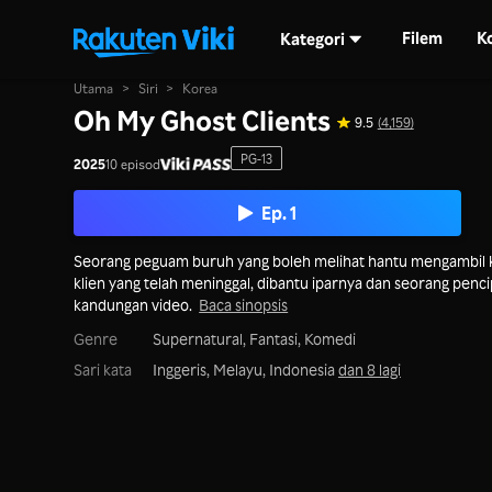
Filem
K
Kategori
Utama
>
Siri
>
Korea
Oh My Ghost Clients
9.5
(4,159)
PG-13
2025
10 episod
Ep. 1
Seorang peguam buruh yang boleh melihat hantu mengambil 
klien yang telah meninggal, dibantu iparnya dan seorang penci
kandungan video.
Baca sinopsis
Genre
Supernatural,
Fantasi,
Komedi
Sari kata
Inggeris, Melayu, Indonesia
dan 8 lagi