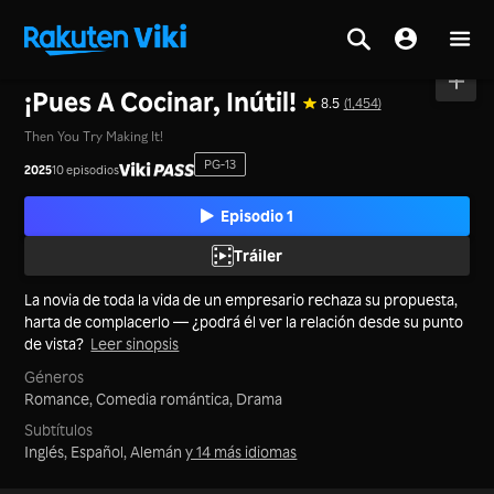
Inicio
>
Series
>
Japón
¡Pues A Cocinar, Inútil!
8.5
(1,454)
Then You Try Making It!
PG-13
2025
10 episodios
Episodio 1
Tráiler
La novia de toda la vida de un empresario rechaza su propuesta,
harta de complacerlo — ¿podrá él ver la relación desde su punto
de vista?
Leer sinopsis
Géneros
Romance,
Comedia romántica,
Drama
Subtítulos
Inglés, Español, Alemán
y 14 más idiomas