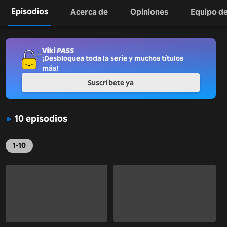
Episodios
Acerca de
Opiniones
Equipo de
¡Desbloquea toda la serie y muchos títulos
más!
Suscríbete ya
10 episodios
1-10