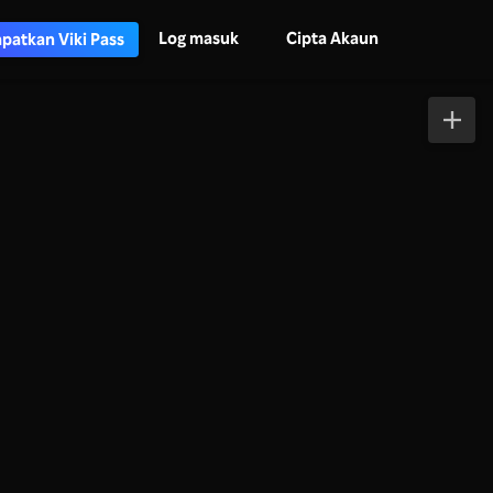
Log masuk
Cipta Akaun
patkan Viki Pass