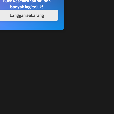
Buka keseluruhan siri dan
banyak lagi tajuk!
Langgan sekarang