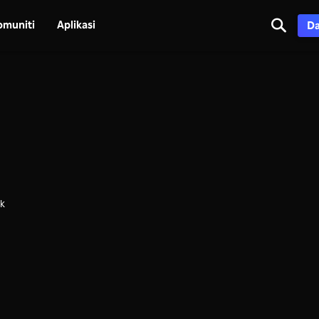
omuniti
Aplikasi
Da
uk