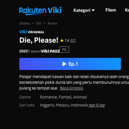
Filem
K
Kategori
Utama
>
Siri
>
Korea
Die, Please!
7.4
(57)
PG
2023
11 episod
Ep. 1
Pelajar mendapati kawan baik dan lelaki disukainya ialah orang
berkebolehan psikik dunia lain yang perlu membunuhnya unt
pulang ke tempat asal.
Baca sinopsis
Genre
Romance,
Fantasi,
Animasi
Sari kata
Inggeris, Melayu, Indonesia
dan 8 lagi