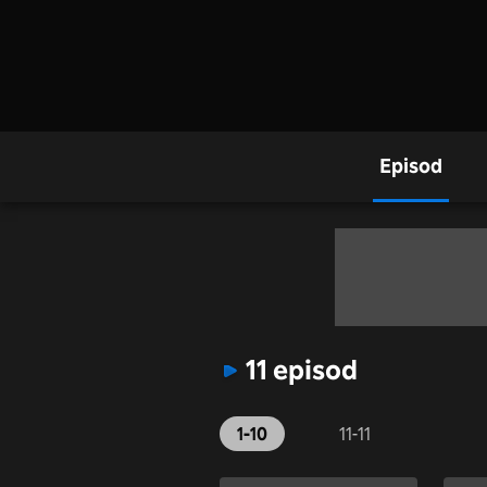
Episod
11 episod
1-10
11-11