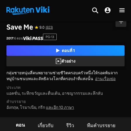
หน้าหลัก
>
ซีรีส์
>
เกาหลีใต้
Save Me
9.0
(823)
PG-13
2017
16 ตอน
ตอนที่ 1
ตัวอย่าง
กลุ่มชายหนุ่มสี่คนพยายามช่วยชีวิตครอบครัวหนึ่งให้รอดพ้นจาก
หมู่บ้านชนบทและลัทธิลวงโลกที่ครอบงำที่แห่งนั้น
อ่านเรื่องย่อ
ประเภท
แอคชั่น,
ระทึกขวัญและตื่นเต้น,
อาชญากรรมและลึกลับ
คำบรรยาย
อังกฤษ, โรมาเนีย, กรีก
และอีก 10 ภาษา
ตอน
เกี่ยวกับ
รีวิว
ทีมคำบรรยาย