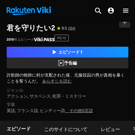
ホーム
>
シリーズ
>
韓国
君を守りたい2
8.5
(184)
PG-13
2019
16 エピソード
エピソード 1
予告編
詐欺師の牧師に村が支配された後、元服役囚の男が真相を暴く
ことを誓うんだ。
あらすじを読む
ジャンル
アクション,
サスペンス,
犯罪・ミステリー
字幕
英語, フランス語, ヒンディー語
、
その他5言語
エピソード
このサイトについて
レビュー