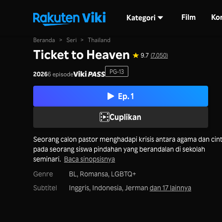
Film
Ko
Kategori
Beranda
>
Seri
>
Thailand
Ticket to Heaven
9.7
(7,050)
PG-13
2026
6 episode
Ep. 1
Cuplikan
Seorang calon pastor menghadapi krisis antara agama dan cin
pada seorang siswa pindahan yang berandalan di sekolah
seminari.
Baca sinopsisnya
Genre
BL,
Romansa,
LGBTQ+
Subtitel
Inggris, Indonesia, Jerman
dan 17 lainnya