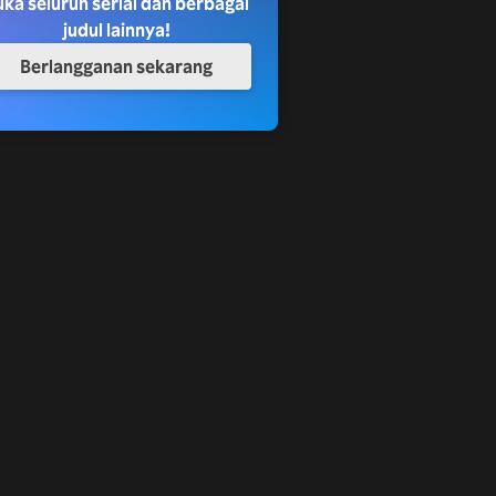
uka seluruh serial dan berbagai
judul lainnya!
Berlangganan sekarang