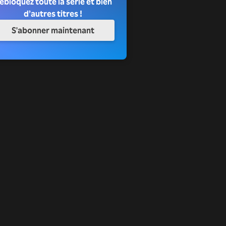
ébloquez toute la série et bien
d’autres titres !
S'abonner maintenant