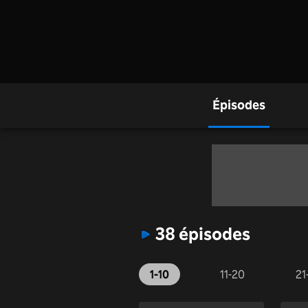
Épisodes
38 épisodes
1-10
11-20
21