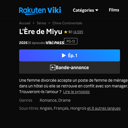
Films
Catégories
Accueil
>
Séries
>
Chine Continentale
L'Ère de Miyu
9.1
(4,591)
PG-13
2026
38 épisodes
Ép. 1
Bande-annonce
Une femme divorcée accepte un poste de femme de ménage
dans un hôtel où elle se retrouve en conflit avec son manager
Trouveront-ils l'amour ?
Lire le synopsis
Genres
Romance,
Drame
Sous-titres
Anglais, Français, Hongrois
et 8 autres langues