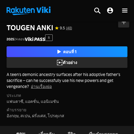
หน้าหลัก
>
ซีรีส์
>
ญี่ปุ่น
TOUGEN ANKI
9.5
(48)
R
2025
24 ตอน
ตอนที่ 1
ตัวอย่าง
A teen's demonic ancestry surfaces after his adoptive father's
sacrifice – can he successfully use his new powers and get
vengeance?
อ่านเรื่องย่อ
ประเภท
แฟนตาซี,
แอคชั่น,
แอนิเมชัน
คำบรรยาย
อังกฤษ, สเปน, ฝรั่งเศส, โปรตุเกส
ตอน