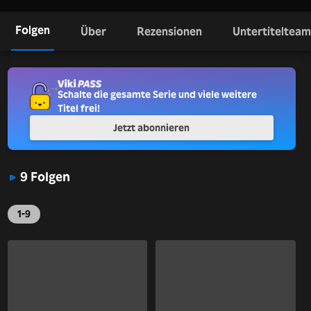
Folgen
Über
Rezensionen
Untertitelteam
Schalte die gesamte Serie und viele weitere
Titel frei!
Jetzt abonnieren
9 Folgen
1-9