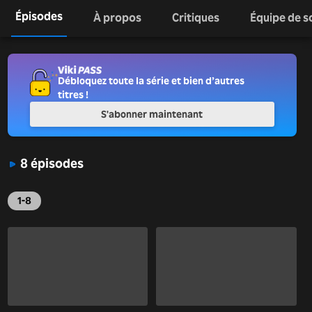
Épisodes
À propos
Critiques
Équipe de s
Débloquez toute la série et bien d’autres
titres !
S'abonner maintenant
8 épisodes
1-8