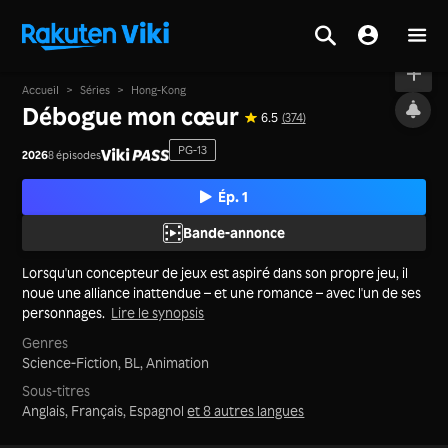
À l'antenne
Accueil
>
Séries
>
Hong-Kong
Débogue mon cœur
6.5
(374)
PG-13
2026
8 épisodes
Ép. 1
Bande-annonce
Lorsqu'un concepteur de jeux est aspiré dans son propre jeu, il
noue une alliance inattendue – et une romance – avec l'un de ses
personnages.
Lire le synopsis
Genres
Science-Fiction,
BL,
Animation
Sous-titres
Anglais, Français, Espagnol
et 8 autres langues