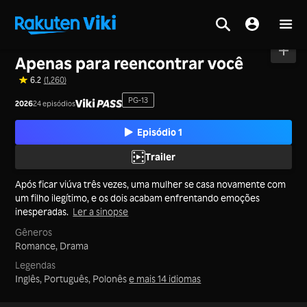
Tela inicial
>
Séries
>
China Continental
Apenas para reencontrar você
6.2
(1,260)
PG-13
2026
24 episódios
Episódio 1
Trailer
Após ficar viúva três vezes, uma mulher se casa novamente com
um filho ilegítimo, e os dois acabam enfrentando emoções
inesperadas.
Ler a sinopse
Gêneros
Romance,
Drama
Legendas
Inglês, Português, Polonês
e mais 14 idiomas