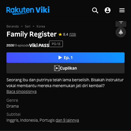
Tayang
Beranda
>
Seri
>
Korea
Family Register
8.4
(128)
PG-13
2026
19 episode
Ep. 1
Cuplikan
Seorang ibu dan putrinya telah lama berselisih. Bisakah instruktur
vokal membantu mereka menemukan jati diri kembali?
Baca sinopsisnya
Genre
Drama
Subtitel
Inggris, Indonesia, Portugis
dan 9 lainnya