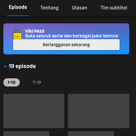
Episode
Tentang
Ulasan
Tim subtitel
Buka seluruh serial dan berbagai judul lainnya!
Berlangganan sekarang
19 episode
1-10
11-19