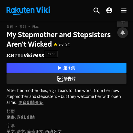
現正熱映中
首頁
>
系列
>
日本
My Stepmother and Stepsisters
Aren't Wicked
9.6
(34)
PG-13
2026
第 5 集
第 1 集
預告片
After her mother dies, a girl fears for the worst from her new
stepmother and stepsisters – but they welcome her with open
arms.
更多劇情介紹
類型
動畫,
喜劇,
劇情
字幕
英文, 法文, 葡萄牙文, 西班牙文