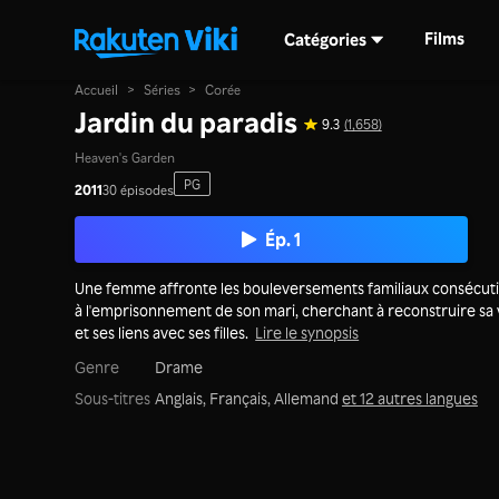
Films
Catégories
Accueil
>
Séries
>
Corée
Jardin du paradis
9.3
(1,658)
Heaven's Garden
PG
2011
30 épisodes
Ép. 1
Une femme affronte les bouleversements familiaux consécuti
à l'emprisonnement de son mari, cherchant à reconstruire sa 
et ses liens avec ses filles.
Lire le synopsis
Genre
Drame
Sous-titres
Anglais, Français, Allemand
et 12 autres langues