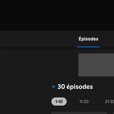
Épisodes
30 épisodes
1-10
11-20
21-3