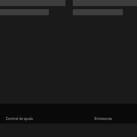
Central de ajuda
Emissoras
Trabalhe Conosco
Anunciantes
Central de imprensa