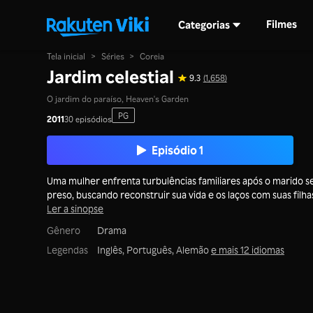
Filmes
Categorias
Tela inicial
>
Séries
>
Coreia
Jardim celestial
9.3
(1,658)
O jardim do paraíso, Heaven's Garden
PG
2011
30 episódios
Episódio 1
Uma mulher enfrenta turbulências familiares após o marido s
preso, buscando reconstruir sua vida e os laços com suas filha
Ler a sinopse
Gênero
Drama
Legendas
Inglês, Português, Alemão
e mais 12 idiomas