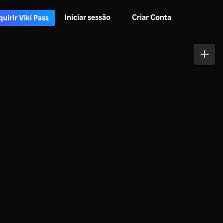
Iniciar sessão
Criar Conta
uirir Viki Pass