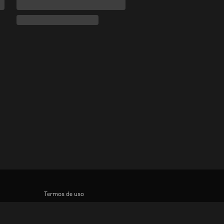
Termos de uso
Política de privacidade
Política de cookies e Tecnologias de