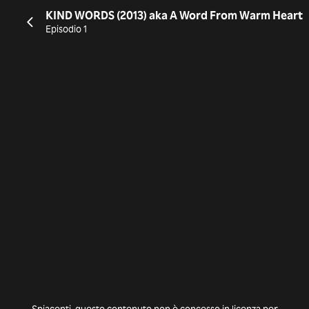
KIND WORDS (2013) aka A Word From Warm Heart
Episodio 1
Spiacenti, questo contenuto non è concesso in licenza per