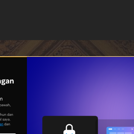
ngan
an
bawah,
ahun dan
l saya.
an
dan