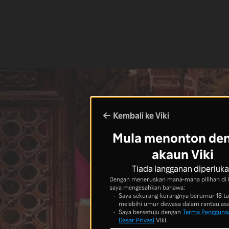
Kembali ke Viki
Mula menonton de
akaun Viki
Tiada langganan diperluk
Dengan meneruskan mana-mana pilihan di 
saya mengesahkan bahawa:
Saya sekurang-kurangnya berumur 18 t
melebihi umur dewasa dalam rantau asa
Saya bersetuju dengan
Terma Pengguna
Dasar Privasi
Viki.