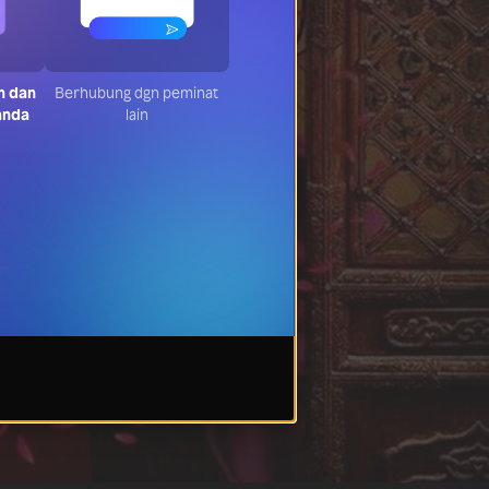
n dan
Berhubung dgn peminat
anda
lain