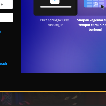
Buka sehingga 1000+
Simpan kegemara
rancangan
tempat terakhir 
berhenti
n
asuk