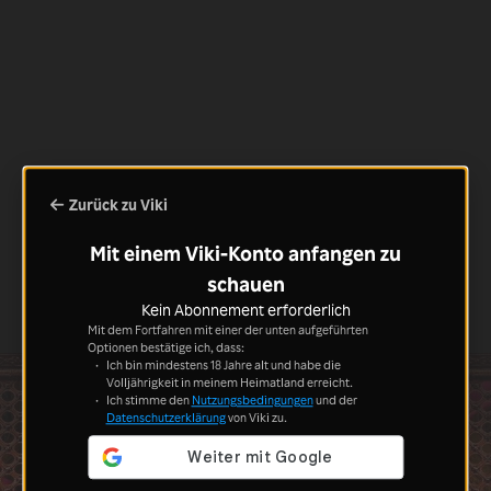
Zurück zu Viki
Mit einem Viki-Konto anfangen zu
schauen
Kein Abonnement erforderlich
Mit dem Fortfahren mit einer der unten aufgeführten
Optionen bestätige ich, dass:
Ich bin mindestens 18 Jahre alt und habe die
Volljährigkeit in meinem Heimatland erreicht.
Ich stimme den
Nutzungsbedingungen
und der
Datenschutzerklärung
von Viki zu.