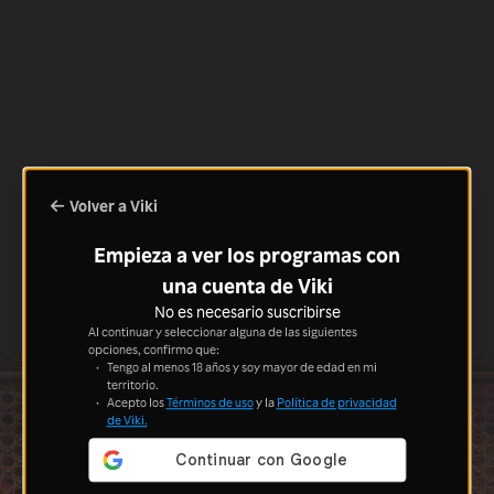
Volver a Viki
Empieza a ver los programas con
una cuenta de Viki
No es necesario suscribirse
Al continuar y seleccionar alguna de las siguientes
opciones, confirmo que:
Tengo al menos 18 años y soy mayor de edad en mi
territorio.
Acepto los
Términos de uso
y la
Política de privacidad
de Viki.