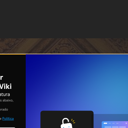
r
Viki
atura
 abaixo,
erado
e
Política