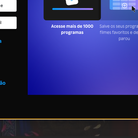
l
Acesse mais de 1000
Salve os seus prog
programas
filmes favoritos e 
parou
a
são