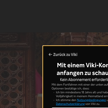
Zurück zu Viki
Mit einem Viki-Ko
anfangen zu scha
Kein Abonnement erforderl
Mit dem Fortfahren mit einer der unten au
Optionen bestätige ich, dass:
Ich bin mindestens 18 Jahre alt und hab
Volljährigkeit in meinem Heimatland err
Ich stimme den
Nutzungsbedingungen
u
Datenschutzerklärung
von Viki zu.