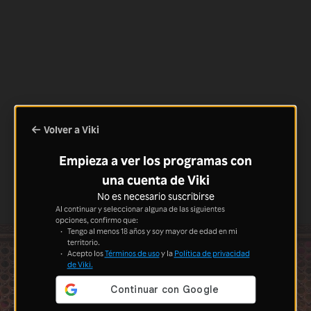
Volver a Viki
Empieza a ver los programas con
una cuenta de Viki
No es necesario suscribirse
Al continuar y seleccionar alguna de las siguientes
opciones, confirmo que:
Tengo al menos 18 años y soy mayor de edad en mi
territorio.
Acepto los
Términos de uso
y la
Política de privacidad
de Viki.