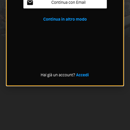
Continua con Email
Continua in altro modo
Hai già un account?
Accedi