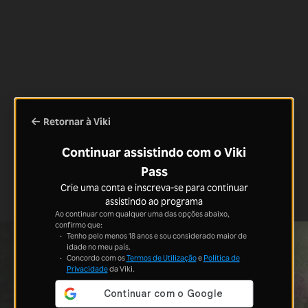
Retornar à Viki
Continuar assistindo com o Viki
Pass
Crie uma conta e inscreva-se para continuar
assistindo ao programa
Ao continuar com qualquer uma das opções abaixo,
confirmo que:
Tenho pelo menos 18 anos e sou considerado maior de
idade no meu país.
Concordo com os
Termos de Utilização
e
Política de
Privacidade
da Viki.