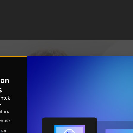
ton
s
untuk
ni
h ini,
as usia
n
dan