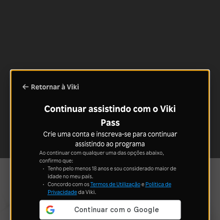
Retornar à Viki
Continuar assistindo com o Viki
Pass
Crie uma conta e inscreva-se para continuar
assistindo ao programa
Ao continuar com qualquer uma das opções abaixo,
confirmo que:
Tenho pelo menos 18 anos e sou considerado maior de
idade no meu país.
Concordo com os
Termos de Utilização
e
Política de
Privacidade
da Viki.