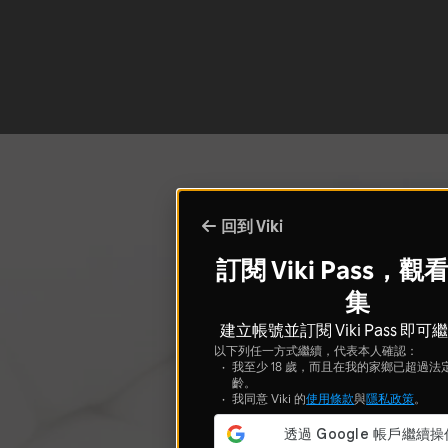
回到 Viki
訂閱 Viki Pass，
集
建立帳號並訂閱 Viki Pass 即
以下列任一方式繼續，代表本人確認：
我至少 18 歲，而且在我的家鄉已超過法
齡。
我同意 Viki 的
使用條款
與
隱私政策
。