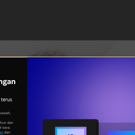
ngan
 terus
bawah,
ahun dan
l saya.
an
dan