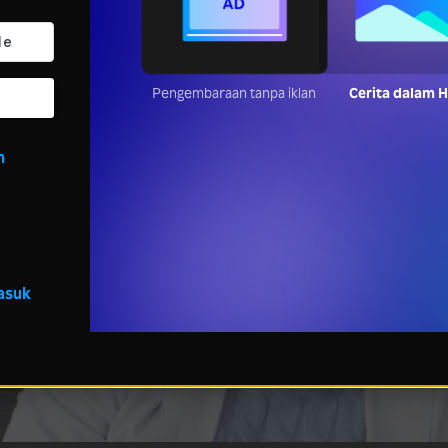
Pengembaraan tanpa iklan
Cerita dalam 
n
asuk