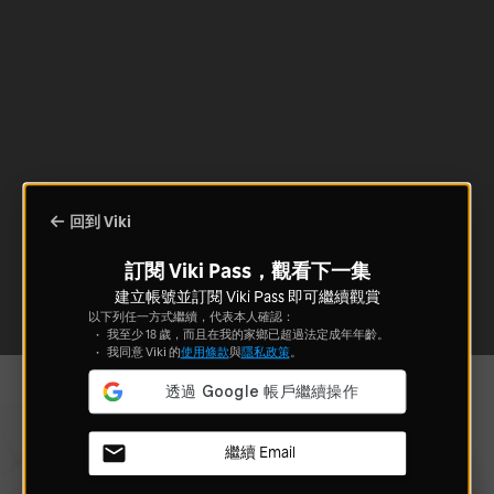
回到 Viki
訂閱 Viki Pass，觀看下一集
建立帳號並訂閱 Viki Pass 即可繼續觀賞
以下列任一方式繼續，代表本人確認：
我至少 18 歲，而且在我的家鄉已超過法定成年年齡。
我同意 Viki 的
使用條款
與
隱私政策
。
繼續 Email