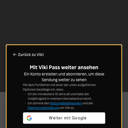
Zurück zu Viki
Mit Viki Pass weiter ansehen
Ein Konto erstellen und abonnieren, um diese
Sendung weiter zu sehen
Mit dem Fortfahren mit einer der unten aufgeführten
Optionen bestätige ich, dass:
Ich bin mindestens 18 Jahre alt und habe die
Volljährigkeit in meinem Heimatland erreicht.
Ich stimme den
Nutzungsbedingungen
und der
Datenschutzerklärung
von Viki zu.