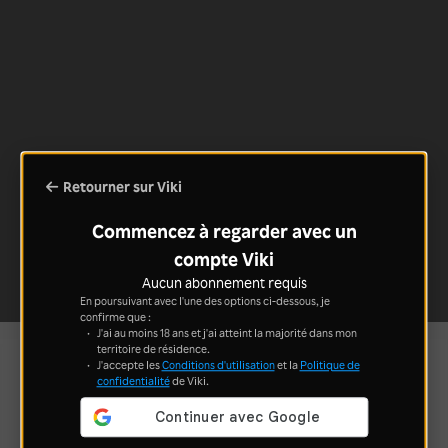
Retourner sur Viki
Commencez à regarder avec un
compte Viki
Aucun abonnement requis
En poursuivant avec l'une des options ci-dessous, je
confirme que :
J'ai au moins 18 ans et j'ai atteint la majorité dans mon
territoire de résidence.
J'accepte les
Conditions d'utilisation
et la
Politique de
confidentialité
de Viki.