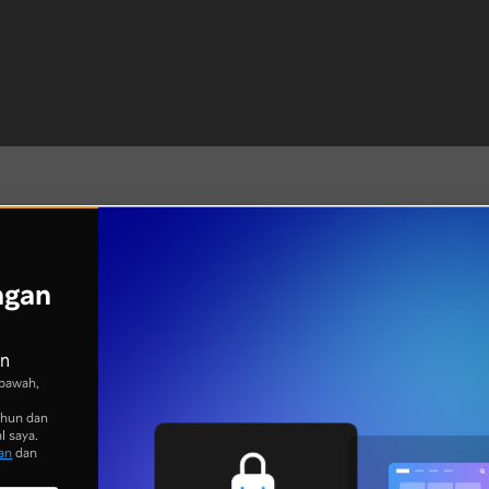
ngan
an
bawah,
ahun dan
l saya.
an
dan