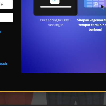
Buka sehingga 1000+
Simpan kegemara
rancangan
tempat terakhir 
berhenti
n
asuk