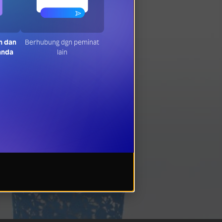
n dan
Berhubung dgn peminat
anda
lain