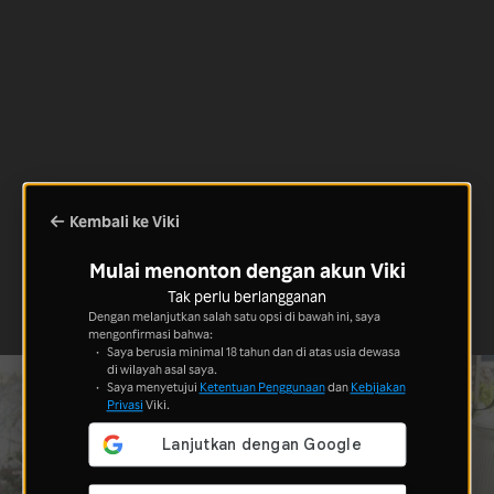
Kembali ke Viki
Mulai menonton dengan akun Viki
Tak perlu berlangganan
Dengan melanjutkan salah satu opsi di bawah ini, saya
mengonfirmasi bahwa:
Saya berusia minimal 18 tahun dan di atas usia dewasa
di wilayah asal saya.
Saya menyetujui
Ketentuan Penggunaan
dan
Kebijakan
Privasi
Viki.