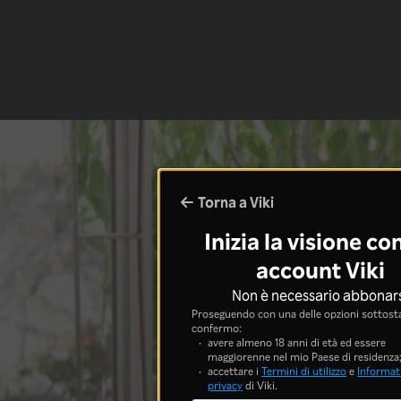
Torna a Viki
Inizia la visione co
account Viki
Non è necessario abbonar
Proseguendo con una delle opzioni sottosta
confermo:
avere almeno 18 anni di età ed essere
maggiorenne nel mio Paese di residenza
accettare i
Termini di utilizzo
e
Informati
privacy
di Viki.