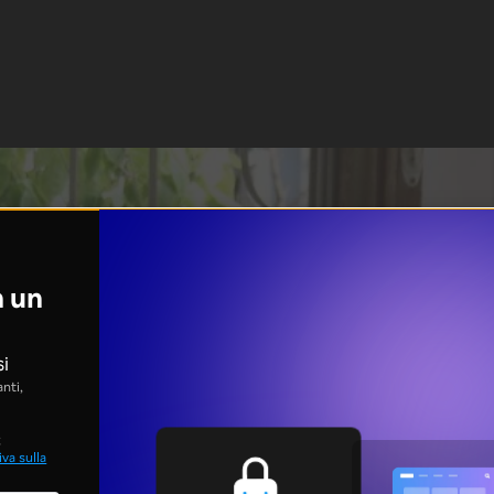
n un
si
nti,
;
va sulla