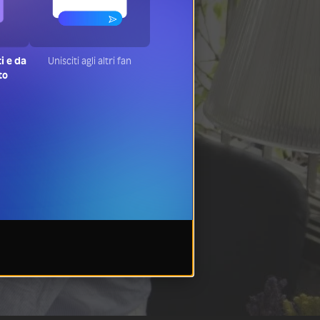
ti e da
Unisciti agli altri fan
to