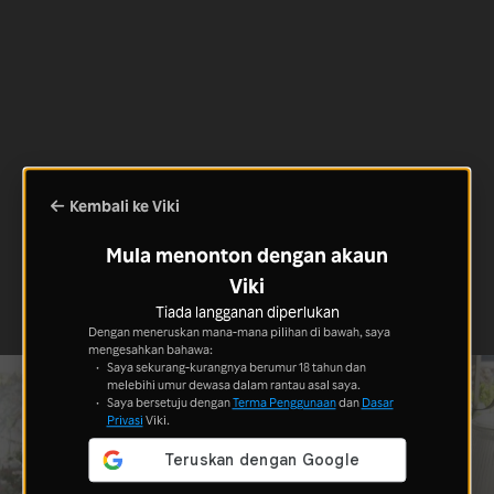
Kembali ke Viki
Mula menonton dengan akaun
Viki
Tiada langganan diperlukan
Dengan meneruskan mana-mana pilihan di bawah, saya
mengesahkan bahawa:
Saya sekurang-kurangnya berumur 18 tahun dan
melebihi umur dewasa dalam rantau asal saya.
Saya bersetuju dengan
Terma Penggunaan
dan
Dasar
Privasi
Viki.