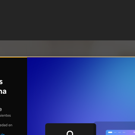
s
na
e
uientes
 edad en
 de