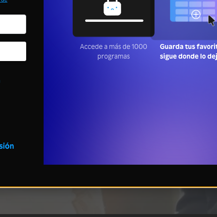
Accede a más de 1000
Guarda tus favori
programas
sigue donde lo de
a
esión