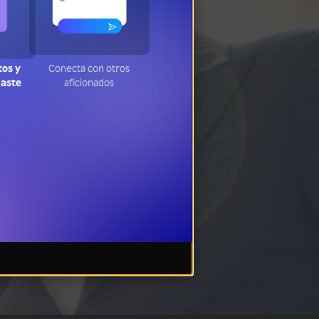
tos y
Conecta con otros
jaste
aficionados