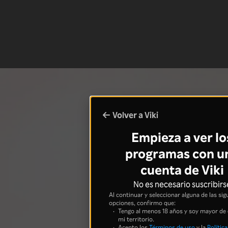
Volver a Viki
Empieza a ver lo
programas con u
cuenta de Viki
No es necesario suscribirs
Al continuar y seleccionar alguna de las sig
opciones, confirmo que:
Tengo al menos 18 años y soy mayor de
mi territorio.
Acepto los
Términos de uso
y la
Política