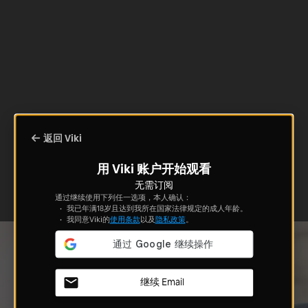
返回 Viki
用 Viki 账户开始观看
无需订阅
通过继续使用下列任一选项，本人确认：
我已年满18岁且达到我所在国家法律规定的成人年龄。
我同意Viki的
使用条款
以及
隐私政策
。
继续 Email